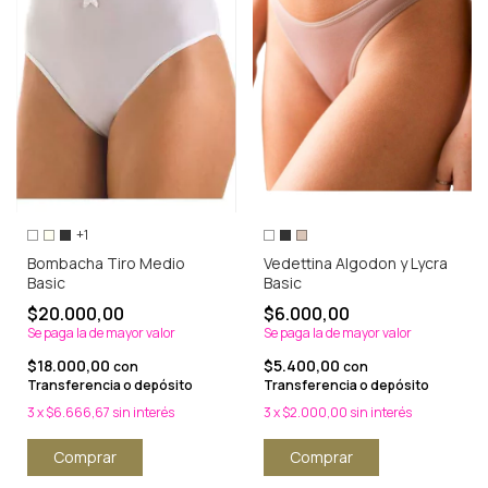
+1
Bombacha Tiro Medio
Vedettina Algodon y Lycra
Basic
Basic
$20.000,00
$6.000,00
Se paga la de mayor valor
Se paga la de mayor valor
$18.000,00
$5.400,00
con
con
Transferencia o depósito
Transferencia o depósito
3
x
$6.666,67
sin interés
3
x
$2.000,00
sin interés
Comprar
Comprar