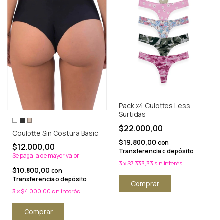
Pack x4 Culottes Less
Surtidas
$22.000,00
Coulotte Sin Costura Basic
$19.800,00
con
$12.000,00
Transferencia o depósito
Se paga la de mayor valor
3
x
$7.333,33
sin interés
$10.800,00
con
Transferencia o depósito
Comprar
3
x
$4.000,00
sin interés
Comprar