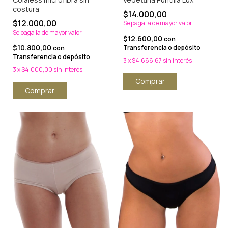
costura
$14.000,00
$12.000,00
Se paga la de mayor valor
Se paga la de mayor valor
$12.600,00
con
$10.800,00
Transferencia o depósito
con
Transferencia o depósito
3
x
$4.666,67
sin interés
3
x
$4.000,00
sin interés
Comprar
Comprar