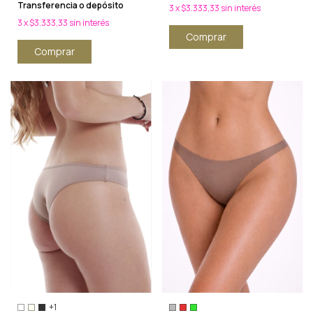
Transferencia o depósito
3
x
$3.333,33
sin interés
3
x
$3.333,33
sin interés
Comprar
Comprar
+1