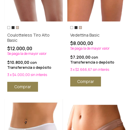
Coulotteless Tiro Alto
Vedettina Basic
Basic
$8.000,00
$12.000,00
Se paga la de mayor valor
Se paga la de mayor valor
$7.200,00
con
$10.800,00
Transferencia o depósito
con
Transferencia o depósito
3
x
$2.666,67
sin interés
3
x
$4.000,00
sin interés
Comprar
Comprar