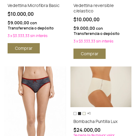
Vedettina Microfibra Basic
Vedettina reversible
c/elastico
$10.000,00
$10.000,00
$9.000,00
con
$9.000,00
Transferencia o depósito
con
Transferencia o depósito
3
x
$3.333,33
sin interés
3
x
$3.333,33
sin interés
Comprar
Comprar
+1
Bombacha Puntilla Lux
$24.000,00
Se paga la de mayor valor