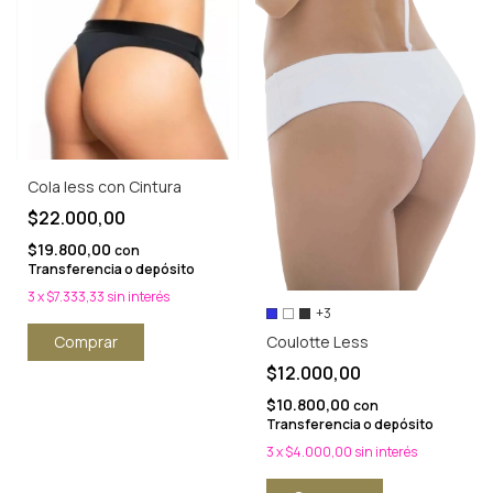
Cola less con Cintura
$22.000,00
$19.800,00
con
Transferencia o depósito
3
x
$7.333,33
sin interés
+3
Coulotte Less
Comprar
$12.000,00
$10.800,00
con
Transferencia o depósito
3
x
$4.000,00
sin interés