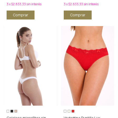
3
x
$2.833,33
sin interés
3
x
$2.833,33
sin interés
Comprar
Comprar
Colaless microfibra sin
Vedettina Puntilla Lux