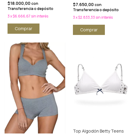
$18.000,00
con
$7.650,00
con
Transferencia o depósito
Transferencia o depósito
3
x
$6.666,67
sin interés
3
x
$2.833,33
sin interés
Comprar
Comprar
Top Algodón Betty Teens