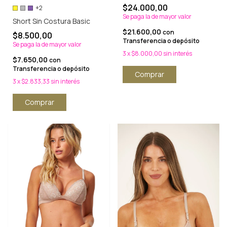
$24.000,00
+2
Se paga la de mayor valor
Short Sin Costura Basic
$21.600,00
con
$8.500,00
Transferencia o depósito
Se paga la de mayor valor
3
x
$8.000,00
sin interés
$7.650,00
con
Transferencia o depósito
Comprar
3
x
$2.833,33
sin interés
Comprar