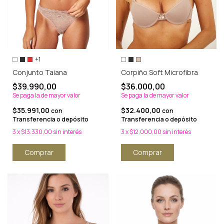
+1
Conjunto Taiana
Corpiño Soft Microfibra
$39.990,00
$36.000,00
Se paga la de mayor valor
Se paga la de mayor valor
$35.991,00
$32.400,00
con
con
Transferencia o depósito
Transferencia o depósito
3
x
$13.330,00
sin interés
3
x
$12.000,00
sin interés
Comprar
Comprar