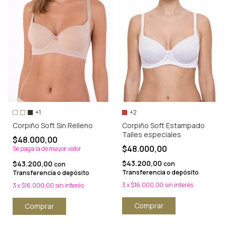
+1
+2
Corpiño Soft Sin Relleno
Corpiño Soft Estampado
Talles especiales
$48.000,00
$48.000,00
Se paga la de mayor valor
$43.200,00
$43.200,00
con
con
Transferencia o depósito
Transferencia o depósito
3
x
$16.000,00
sin interés
3
x
$16.000,00
sin interés
Comprar
Comprar