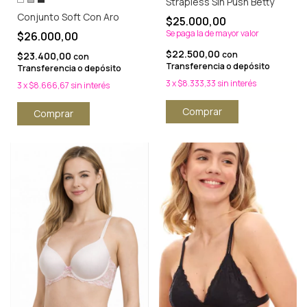
Strapless Sin Push Betty
Conjunto Soft Con Aro
$25.000,00
Se paga la de mayor valor
$26.000,00
$22.500,00
con
$23.400,00
con
Transferencia o depósito
Transferencia o depósito
3
x
$8.333,33
sin interés
3
x
$8.666,67
sin interés
Comprar
Comprar