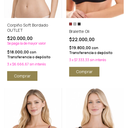
Corpiño Soft Bordado
OUTLET
Bralette Oli
$20.000,00
$22.000,00
Se paga la de mayor valor
$19.800,00
con
$18.000,00
con
Transferencia o depósito
Transferencia o depósito
3
x
$7.333,33
sin interés
3
x
$6.666,67
sin interés
Comprar
Comprar