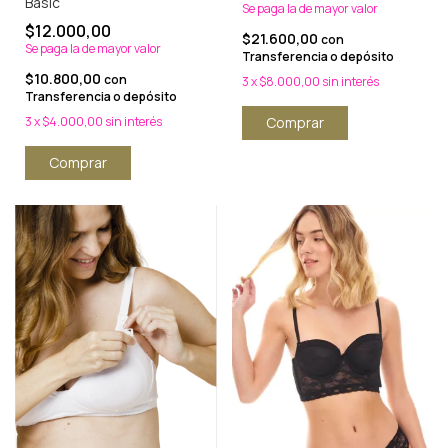
Basic
Se paga la de mayor valor
$12.000,00
$21.600,00
con
Se paga la de mayor valor
Transferencia o depósito
$10.800,00
con
3
x
$8.000,00
sin interés
Transferencia o depósito
3
x
$4.000,00
sin interés
Comprar
Comprar