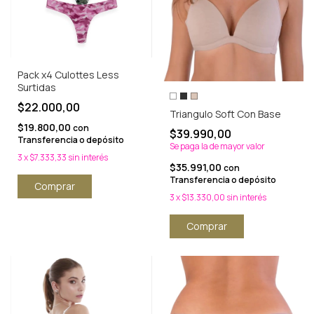
Pack x4 Culottes Less
Surtidas
$22.000,00
Triangulo Soft Con Base
$19.800,00
con
$39.990,00
Transferencia o depósito
Se paga la de mayor valor
3
x
$7.333,33
sin interés
$35.991,00
con
Transferencia o depósito
Comprar
3
x
$13.330,00
sin interés
Comprar