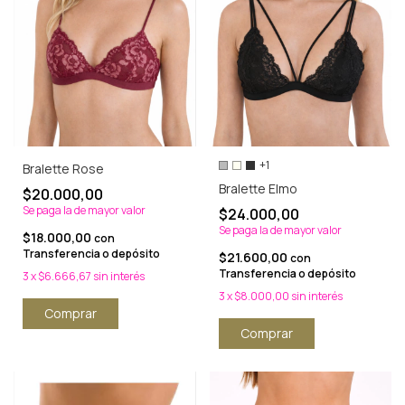
+1
Bralette Rose
Bralette Elmo
$20.000,00
Se paga la de mayor valor
$24.000,00
Se paga la de mayor valor
$18.000,00
con
Transferencia o depósito
$21.600,00
con
Transferencia o depósito
3
x
$6.666,67
sin interés
3
x
$8.000,00
sin interés
Comprar
Comprar