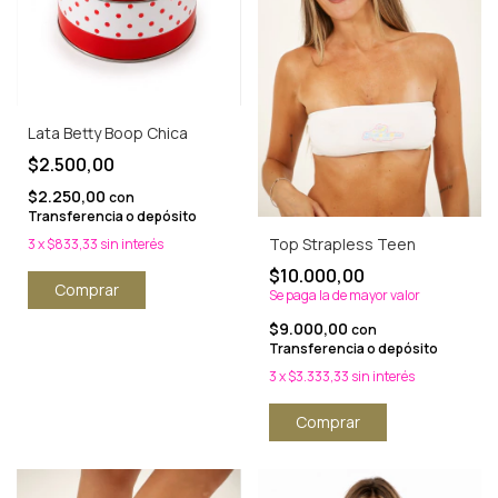
Lata Betty Boop Chica
$2.500,00
$2.250,00
con
Transferencia o depósito
Top Strapless Teen
3
x
$833,33
sin interés
$10.000,00
Se paga la de mayor valor
$9.000,00
con
Transferencia o depósito
3
x
$3.333,33
sin interés
Comprar