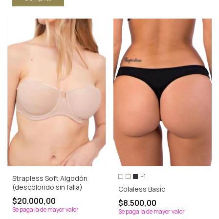
+1
Strapless Soft Algodón
(descolorido sin falla)
Colaless Basic
$20.000,00
$8.500,00
Se paga la de mayor valor
Se paga la de mayor valor