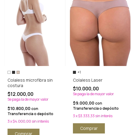
+1
Colaless microfibra sin
Colaless Laser
costura
$10.000,00
$12.000,00
Se paga la de mayor valor
Se paga la de mayor valor
$9.000,00
con
$10.800,00
Transferencia o depósito
con
Transferencia o depósito
3
x
$3.333,33
sin interés
3
x
$4.000,00
sin interés
Comprar
Comprar