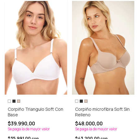
Corpiño Triangulo Soft Con
Corpiño microfibra Soft Sin
Base
Relleno
$39.990,00
$48.000,00
Se paga la de mayor valor
Se paga la de mayor valor
$35.991,00
$43.200,00
con
con