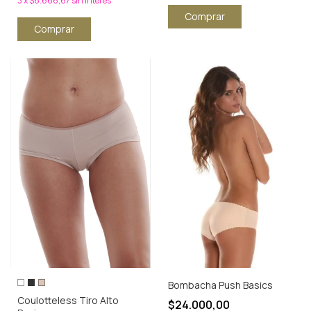
3
x
$6.666,67
sin interés
Comprar
Comprar
Bombacha Push Basics
Coulotteless Tiro Alto
$24.000,00