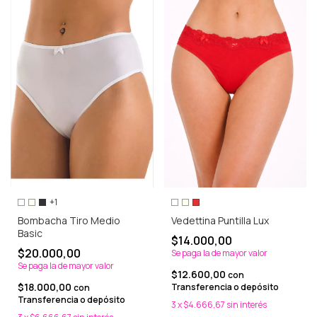
+1
Bombacha Tiro Medio
Vedettina Puntilla Lux
Basic
$14.000,00
$20.000,00
Se paga la de mayor valor
Se paga la de mayor valor
$12.600,00
con
$18.000,00
Transferencia o depósito
con
Transferencia o depósito
3
x
$4.666,67
sin interés