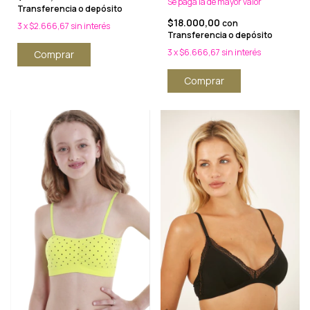
Se paga la de mayor valor
Transferencia o depósito
$18.000,00
con
3
x
$2.666,67
sin interés
Transferencia o depósito
3
x
$6.666,67
sin interés
Comprar
Comprar