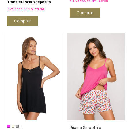
3
x
$9.333,33
sin interés
Transferencia o depósito
3
x
$7.333,33
sin interés
Comprar
Comprar
+1
Pijama Smoothie