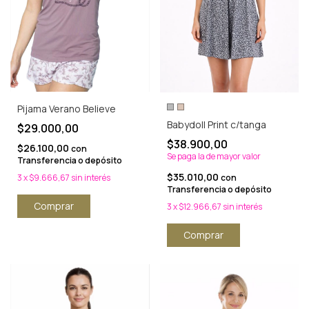
Pijama Verano Believe
Babydoll Print c/tanga
$29.000,00
$38.900,00
$26.100,00
con
Se paga la de mayor valor
Transferencia o depósito
$35.010,00
con
3
x
$9.666,67
sin interés
Transferencia o depósito
Comprar
3
x
$12.966,67
sin interés
Comprar