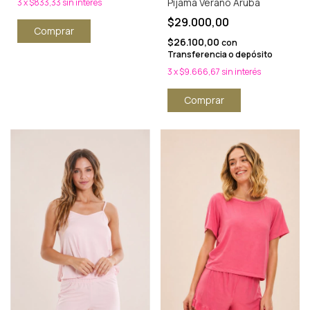
Pijama Verano Aruba
3
x
$833,33
sin interés
$29.000,00
$26.100,00
con
Transferencia o depósito
3
x
$9.666,67
sin interés
Comprar