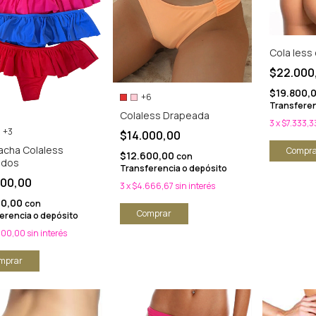
Cola less
$22.000
$19.800,
+6
Transferen
Colaless Drapeada
3
x
$7.333,3
+3
$14.000,00
cha Colaless
Compra
$12.600,00
con
ados
Transferencia o depósito
900,00
3
x
$4.666,67
sin interés
10,00
con
Comprar
erencia o depósito
300,00
sin interés
mprar