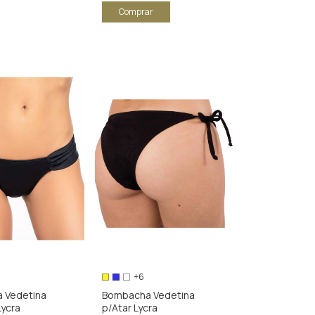
Comprar
+6
 Vedetina
Bombacha Vedetina
Lycra
p/Atar Lycra