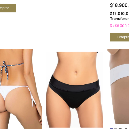
$18.900
mprar
$17.010,
Transferen
3
x
$6.300,
Compra