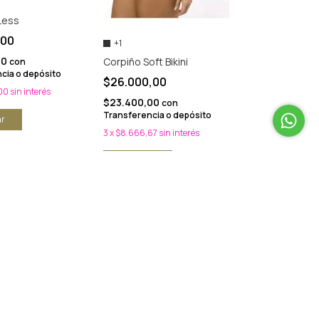
Less
,00
+1
00
Corpiño Soft Bikini
con
cia o depósito
$26.000,00
00
sin interés
$23.400,00
con
Transferencia o depósito
r
3
x
$8.666,67
sin interés
Comprar