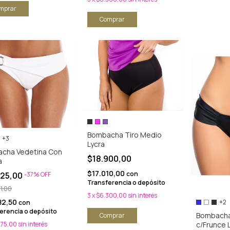
mprar
Comprar
Bombacha Tiro Medio
+3
Lycra
cha Vedetina Con
$18.900,00
a
$17.010,00
con
425,00
-
37
%
OFF
Transferencia o depósito
1,00
3
x
$6.300,00
sin interés
82,50
+2
con
erencia o depósito
Bombacha
Comprar
c/Frunce 
475,00
sin interés