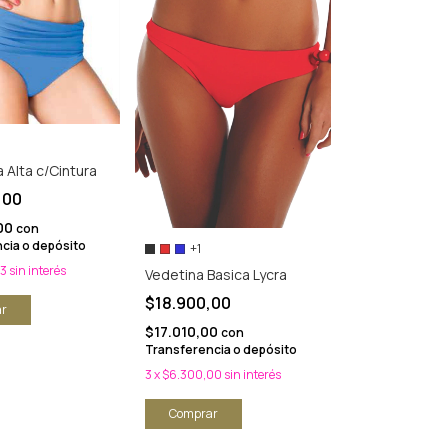
Alta c/Cintura
,00
00
con
cia o depósito
+1
33
sin interés
Vedetina Basica Lycra
$18.900,00
r
$17.010,00
con
Transferencia o depósito
3
x
$6.300,00
sin interés
Comprar