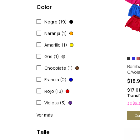
Color
Negro (19)
Naranja (1)
Amarillo (1)
Gris (1)
Bomba
Chocolate (1)
C/Vol
Francia (2)
$18.
$17.0
Rojo (13)
Transf
Violeta (3)
3
x
$6.
Ver más
Co
Talle