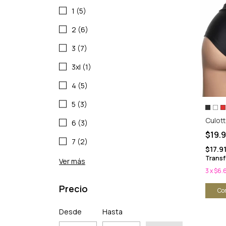
1 (5)
2 (6)
3 (7)
3xl (1)
4 (5)
5 (3)
Culott
6 (3)
$19.
7 (2)
$17.9
Transf
Ver más
3
x
$6.
Precio
Co
Desde
Hasta