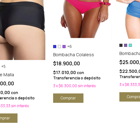
+6
Bombacha 
Bombacha Colaless
$25.000
$18.900,00
+5
$22.500,
$17.010,00
con
e Malla
Transferen
Transferencia o depósito
900,00
3
x
$8.333,
3
x
$6.300,00
sin interés
10,00
con
Compra
erencia o depósito
Comprar
633,33
sin interés
mprar