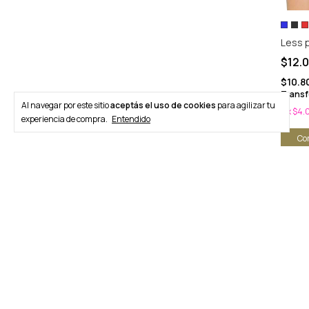
Less p
$12.
$10.8
Transf
Al navegar por este sitio
aceptás el uso de cookies
para agilizar tu
3
x
$4.
experiencia de compra.
Entendido
Co