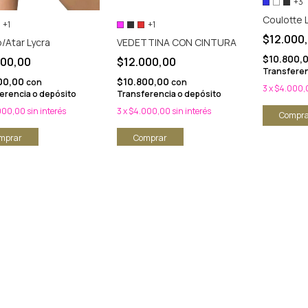
+3
Coulotte 
+1
+1
$12.000
/Atar Lycra
VEDETTINA CON CINTURA
$10.800,
000,00
$12.000,00
Transferen
00,00
$10.800,00
con
con
3
x
$4.000,
erencia o depósito
Transferencia o depósito
000,00
sin interés
3
x
$4.000,00
sin interés
Compra
mprar
Comprar