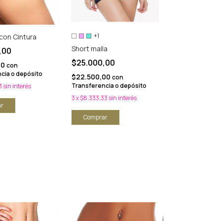
+1
 con Cintura
Short malla
,00
$25.000,00
00
con
cia o depósito
$22.500,00
con
Transferencia o depósito
3
sin interés
3
x
$8.333,33
sin interés
r
Comprar