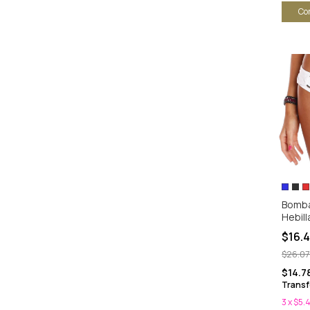
Co
Bomba
Hebill
$16.
$26.07
$14.7
Transf
3
x
$5.