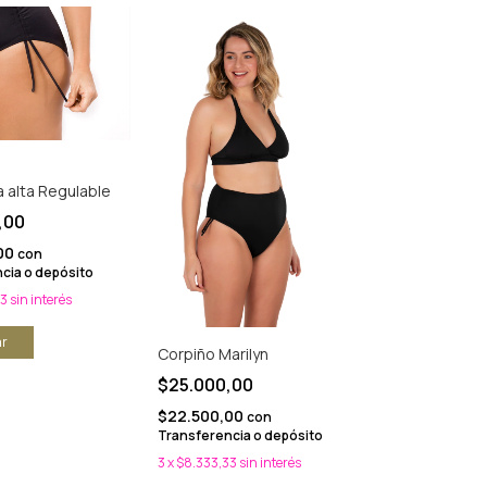
alta Regulable
,00
00
con
cia o depósito
33
sin interés
r
Corpiño Marilyn
$25.000,00
$22.500,00
con
Transferencia o depósito
3
x
$8.333,33
sin interés