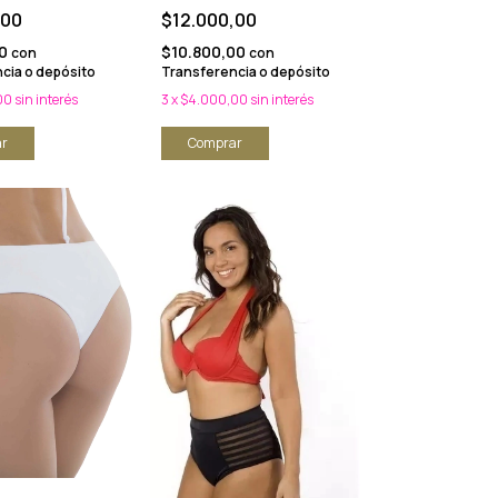
,00
$12.000,00
00
$10.800,00
con
con
cia o depósito
Transferencia o depósito
00
sin interés
3
x
$4.000,00
sin interés
r
Comprar