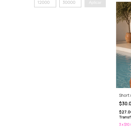
Aplicar
Short 
$30.
$27.0
Transf
3
x
$10