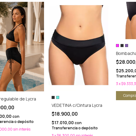
Bombacha 
$28.000
$25.200,
Transferen
3
x
$9.333,
Compra
regulable de Lycra
VEDETINA c/Cintura Lycra
000,00
$18.900,00
00,00
con
erencia o depósito
$17.010,00
con
Transferencia o depósito
.000,00
sin interés
3
x
$6.300,00
sin interés