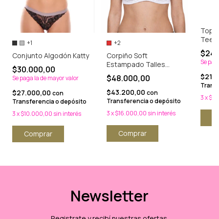
Top A
Teen
+1
+2
$24.
Conjunto Algodón Katty
Corpiño Soft
Se paga
Estampado Talles
$30.000,00
especiales
$21.
$48.000,00
Se paga la de mayor valor
Transf
$43.200,00
$27.000,00
con
con
3
x
$8.
Transferencia o depósito
Transferencia o depósito
3
x
$16.000,00
sin interés
3
x
$10.000,00
sin interés
C
Comprar
Comprar
Newsletter
Registrate y recibí nuestras ofertas.