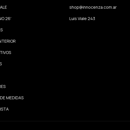
SALE
shop@innocenza.com.ar
NO 26'
Luis Viale 243
AS
INTERIOR
TIVOS
S
RES
 DE MEDIDAS
ISTA