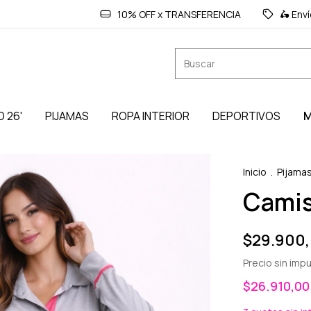
10% OFF x TRANSFERENCIA
🛵 Env
O 26'
PIJAMAS
ROPA INTERIOR
DEPORTIVOS
M
Inicio
.
Pijama
Camis
$29.900
Precio sin im
$26.910,0