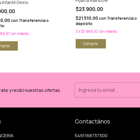
Pijama Rainbow
 Infantil Dinno
$23.900,00
900,00
$21.510,00
con
Transferencia o
10,00
con
Transferencia o
depósito
ito
3
x
$7.966,67
sin interés
966,67
sin interés
Comprar
mprar
ate y recibí nuestras ofertas.
ú
Contactános
NCERIA
5491168737300