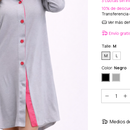
3
cuotas sin i
10% de descu
Transferencia
Ver más det
Envío grati
Talle:
M
M
L
Color:
Negro
Medios d