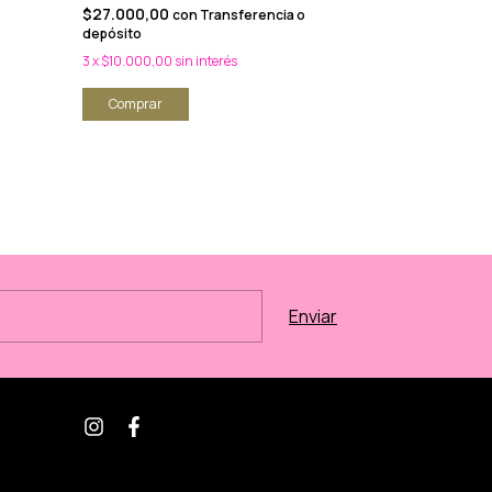
$27.000,00
con
Transferencia o
Pijama Matern
depósito
$30.000,00
3
x
$10.000,00
sin interés
$27.000,00
c
Comprar
depósito
3
x
$10.000,00
s
Comprar