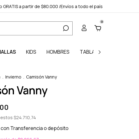
ío GRATIS a partir de $80.000 /Envíos a todo el país
0
ALLAS
KIDS
HOMBRES
TABLA DE MEDIDAS
M
s
.
Invierno
.
Camisón Vanny
ón Vanny
,00
puestos
$24.710,74
0
con
Transferencia o depósito