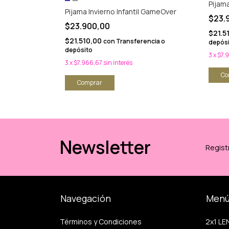
Pijama
Pijama Invierno Infantil GameOver
$23.
$23.900,00
$21.5
$21.510,00
encia o
con
Transferencia o
depós
depósito
3
x
$7.
3
x
$7.966,67
sin interés
Co
Comprar
Newsletter
Registr
Navegación
Men
Términos y Condiciones
2x1 LE