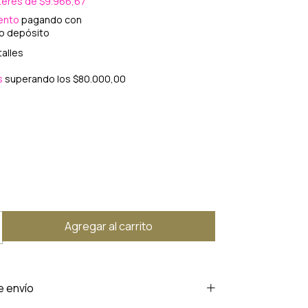
nterés de
$9.966,67
ento
pagando con
 o depósito
alles
s
superando los
$80.000,00
e envío